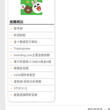
鉅亨網
新浪財經
金十數據官方網站
Tradingview
investing.com主要金融指數
東方財富網-COMEX黃金K線
華爾街見聞
UDN理財會客室
基智網-技術分析學園
STOCK Q
啟富達國際新官網
關於啟富達
|