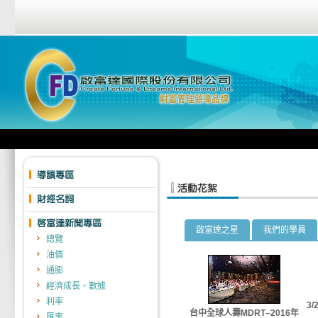
啟富達之星
我們的學員
總覽
油價
通膨
經濟成長、數據
利率
3
台中全球人壽MDRT–2016年
匯率