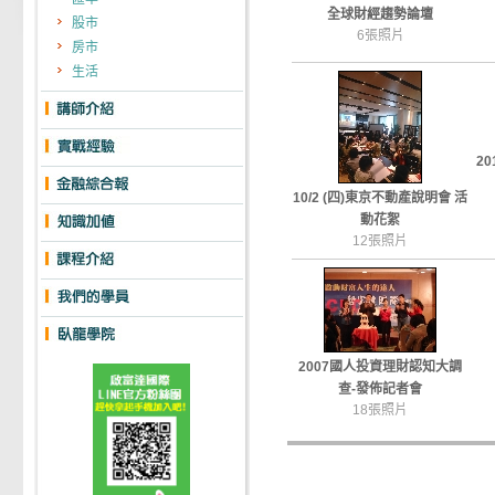
全球財經趨勢論壇
股市
6張照片
房市
生活
2
10/2 (四)東京不動產說明會 活
動花絮
12張照片
2007國人投資理財認知大調
查-發佈記者會
18張照片