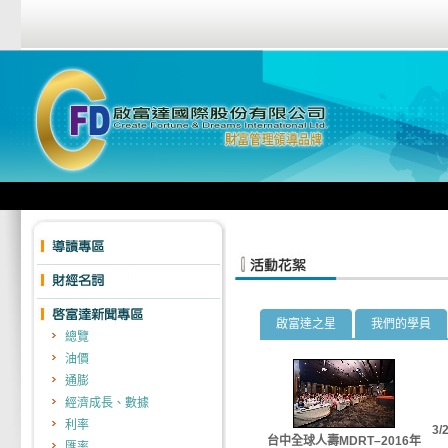
啟富達之星
我們的學員
總覽
油價
通膨
經濟成長、數據
利率
3
台中全球人壽MDRT–2016年
匯率