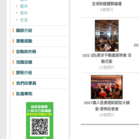
全球財經趨勢論壇
股市
6張照片
房市
生活
2
10/2 (四)東京不動產說明會 活
動花絮
12張照片
2007國人投資理財認知大調
查-發佈記者會
18張照片