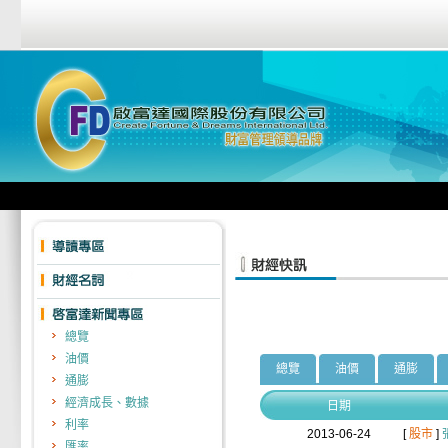
總覽
油價
總覽
油價
通膨
通膨
經濟成長、數據
日期
利率
2013-06-24
[
股市
]
匯率