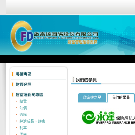
啟富達之星
我們的學員
總覽
油價
通膨
經濟成長、數據
利率
匯率