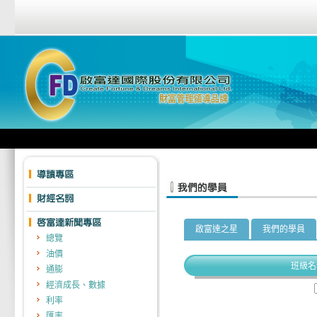
啟富達之星
我們的學員
總覽
油價
班級名
通膨
經濟成長、數據
利率
匯率