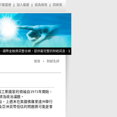
於啟富達
|
加入最愛
|
設為首頁
|
回首頁
際金融資訊整合網，提供最完整的財經訊息、國際金融資訊給您。
立即訂閱今週刊~啟富達學員獨享『
啟富達官網搬家了！
首頁
>
財經名詞
個工業國家的領袖自
1975
年閞始，
濟及政治議題。
點。上週末在美國佛羅里達州舉行
及亞洲貨幣低估的問題將可能是會