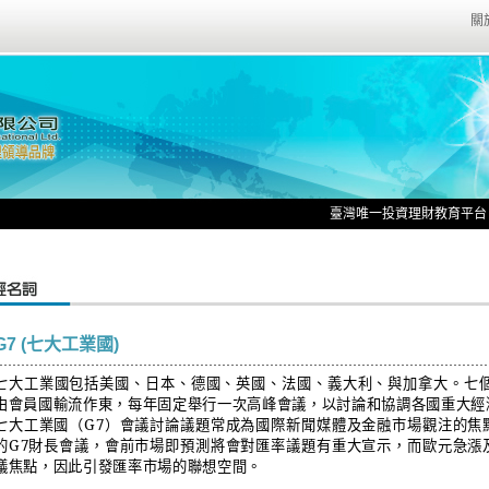
關
臺灣唯一投資理財教育平台、國
G7 (七大工業國)
七大工業國包括美國、日本、德國、英國、法國、義大利、與加拿大。七
由會員國輸流作東，每年固定舉行一次高峰會議，以討論和協調各國重大經
七大工業國（
G7
）會議討論議題常成為國際新聞媒體及金融市場觀注的焦
的
G7
財長會議，會前市場即預測將會對匯率議題有重大宣示，而歐元急漲
議焦點，因此引發匯率市場的聯想空間。