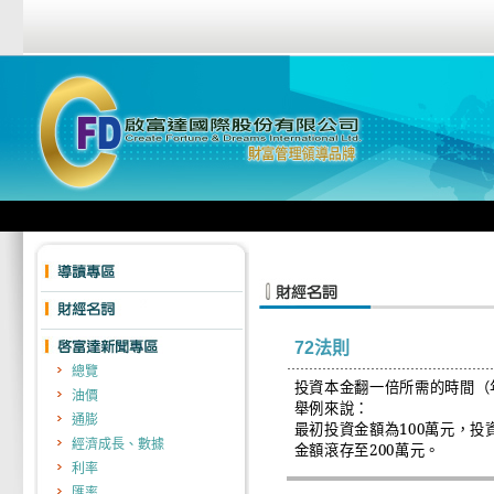
72法則
總覽
投資本金翻一倍所需的時間（
油價
舉例來說：
通膨
最初投資金額為
100
萬元，投
經濟成長、數據
金額滾存至
200
萬元。
利率
匯率