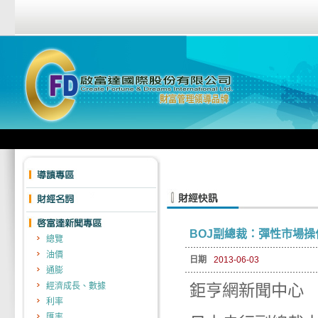
BOJ副總裁：彈性市場操
總覽
油價
日期
2013-06-03
通膨
經濟成長、數據
鉅亨網新聞中心 201
利率
匯率