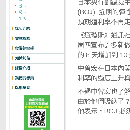
日本央行副總裁中曾宏
股市
(BOJ) 近期
房市
生活
預期殖利率不再
《道瓊斯》通訊社
周四宣布許多新做
的 8 天增加到 
中曾宏在日本內
利率的過度上升
不過中曾宏也了解
由於他們吸納了 
他表示，BOJ 