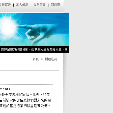
於啟富達
|
加入最愛
|
設為首頁
|
回首頁
金融資訊整合網，提供最完整的財經訊息、國際金融資訊給您。
立即訂閱今週刊~啟富達學員獨享『
啟富達官網搬家了！
首頁
>
財經名詞
iment
）
以外全美各地的家庭。此外，和美
目前情況的評估及他們對未來的預
值則於當月的第四個星期五公佈。