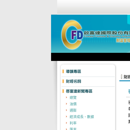
總覽
油價
通膨
經濟成長、數據
利率
匯率