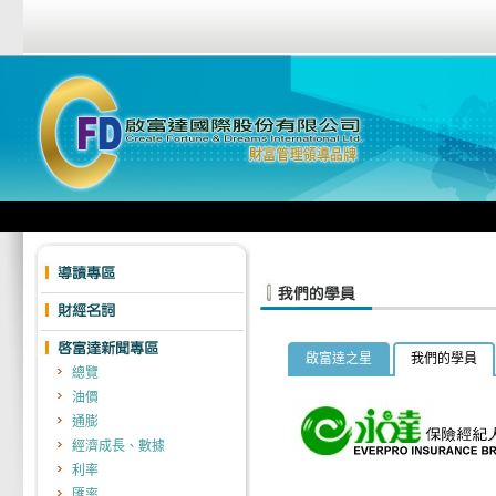
啟富達之星
我們的學員
總覽
油價
通膨
經濟成長、數據
利率
匯率